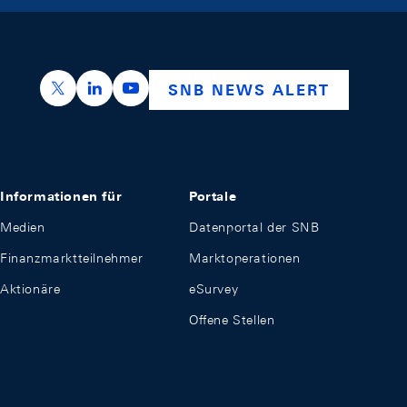
https://x.com/snb_bns
https://ch.linkedin.com/company/swiss-nation
https://www.youtube.com/@swissnation
SNB NEWS ALERT
Informationen für
Portale
Medien
Datenportal der SNB
Finanzmarktteilnehmer
Marktoperationen
Aktionäre
eSurvey
Offene Stellen