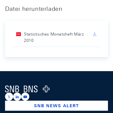
Datei herunterladen
Statistisches Monatsheft März
2010
Footer
Logo
https://x.com/snb_bns
https://ch.linkedin.com/company/swiss-national-ba
https://www.youtube.com/@swissnationalbank
SNB NEWS ALERT