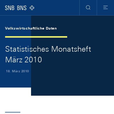
Skip Links Navigation
Header
Meta Navigation
Logo
Suche
Menu
Volkswirtschaftliche Daten
Statistisches Monatsheft
März 2010
18. März 2010