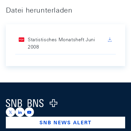
Datei herunterladen
Statistisches Monatsheft Juni
2008
Footer
Logo
https://x.com/snb_bns
https://ch.linkedin.com/company/swiss-national-ba
https://www.youtube.com/@swissnationalbank
SNB NEWS ALERT