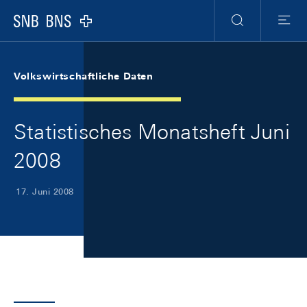
Skip Links Navigation
Header
Meta Navigation
Logo
Suche
Menu
Volkswirtschaftliche Daten
Statistisches Monatsheft Juni
2008
17. Juni 2008