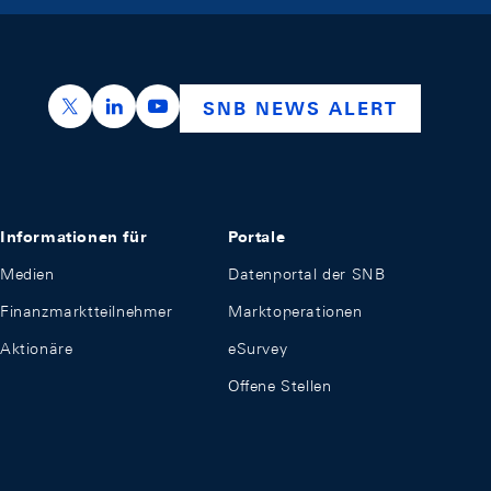
https://x.com/snb_bns
https://ch.linkedin.com/company/swiss-nation
https://www.youtube.com/@swissnation
SNB NEWS ALERT
Informationen für
Portale
Medien
Datenportal der SNB
Finanzmarktteilnehmer
Marktoperationen
Aktionäre
eSurvey
Offene Stellen