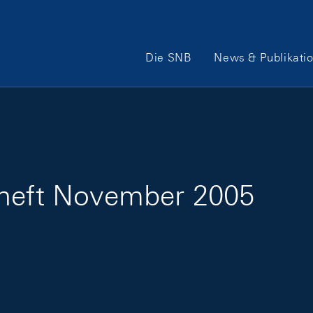
Hauptnavigation
Die SNB
News & Publikati
sheft November 2005