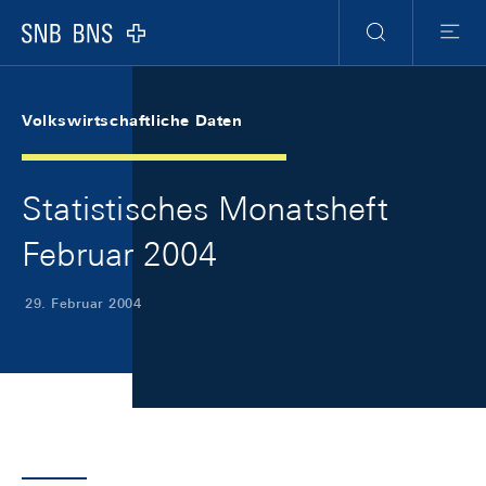
Skip Links Navigation
Header
Meta Navigation
Logo
Suche
Menu
Volkswirtschaftliche Daten
Statistisches Monatsheft
Februar 2004
29. Februar 2004