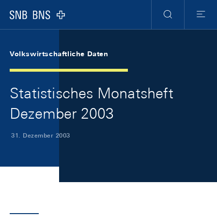
Skip Links Navigation
Header
Meta Navigation
Logo
Suche
Menu
Volkswirtschaftliche Daten
Statistisches Monatsheft
Dezember 2003
31. Dezember 2003