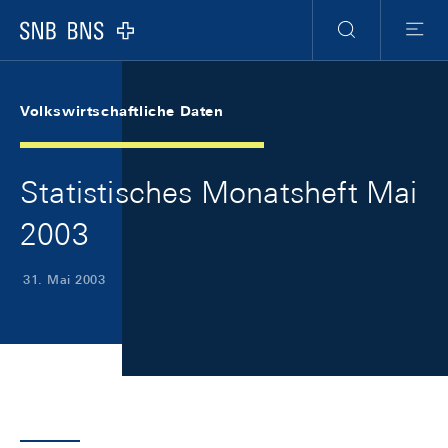
Skip Links Navigation
Header
Meta Navigation
Logo
Suche
Menu
Volkswirtschaftliche Daten
Statistisches Monatsheft Mai
2003
31. Mai 2003