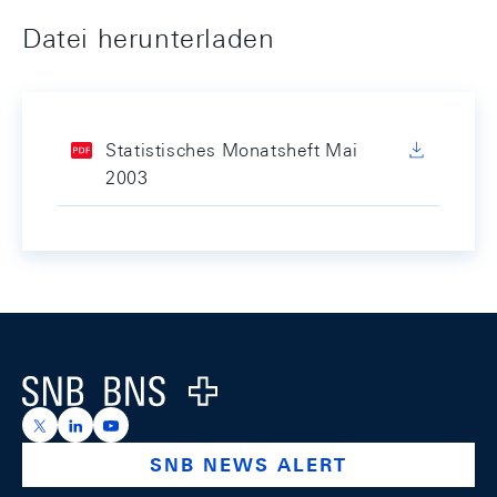
Datei herunterladen
Statistisches Monatsheft Mai
2003
Footer
Logo
https://x.com/snb_bns
https://ch.linkedin.com/company/swiss-national-ba
https://www.youtube.com/@swissnationalbank
SNB NEWS ALERT