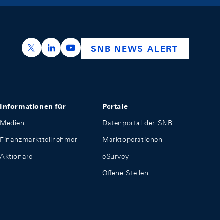
https://x.com/snb_bns
https://ch.linkedin.com/company/swiss-nation
https://www.youtube.com/@swissnation
SNB NEWS ALERT
Informationen für
Portale
Medien
Datenportal der SNB
Finanzmarktteilnehmer
Marktoperationen
Aktionäre
eSurvey
Offene Stellen