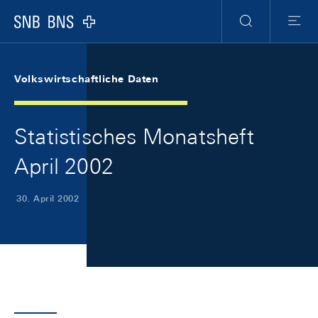
Skip Links Navigation
Header
Meta Navigation
Logo
Suche
Menu
Volkswirtschaftliche Daten
Statistisches Monatsheft
April 2002
30. April 2002