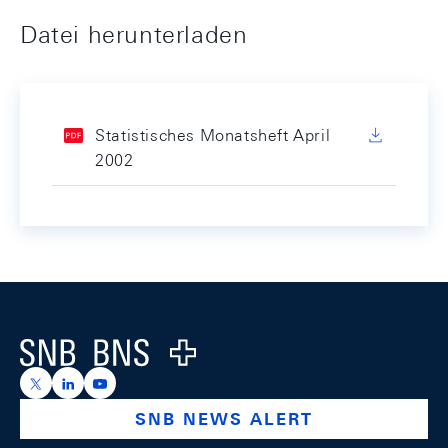
Datei herunterladen
Statistisches Monatsheft April
2002
Footer
Logo
https://x.com/snb_bns
https://ch.linkedin.com/company/swiss-national-ba
https://www.youtube.com/@swissnationalbank
SNB NEWS ALERT