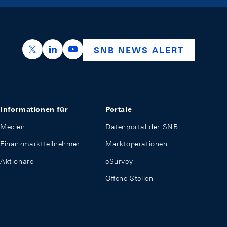
https://x.com/snb_bns
https://ch.linkedin.com/company/swiss-nation
https://www.youtube.com/@swissnation
SNB NEWS ALERT
Informationen für
Portale
Medien
Datenportal der SNB
Finanzmarktteilnehmer
Marktoperationen
Aktionäre
eSurvey
Offene Stellen