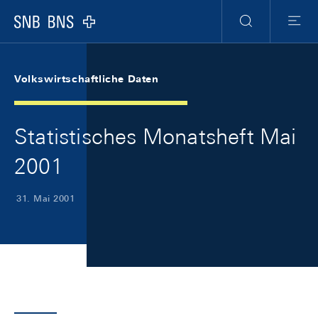
Skip Links Navigation
Header
Meta Navigation
Logo
Suche
Menu
Volkswirtschaftliche Daten
Statistisches Monatsheft Mai
2001
31. Mai 2001