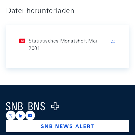
Datei herunterladen
Statistisches Monatsheft Mai
2001
Footer
Logo
https://x.com/snb_bns
https://ch.linkedin.com/company/swiss-national-ba
https://www.youtube.com/@swissnationalbank
SNB NEWS ALERT