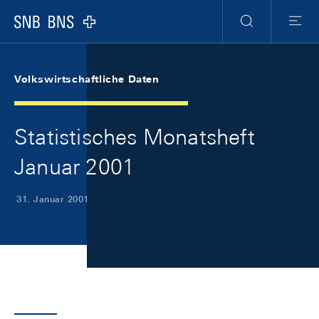
Skip Links Navigation
Header
Meta Navigation
Logo
Suche
Menu
Volkswirtschaftliche Daten
Statistisches Monatsheft
Januar 2001
31. Januar 2001