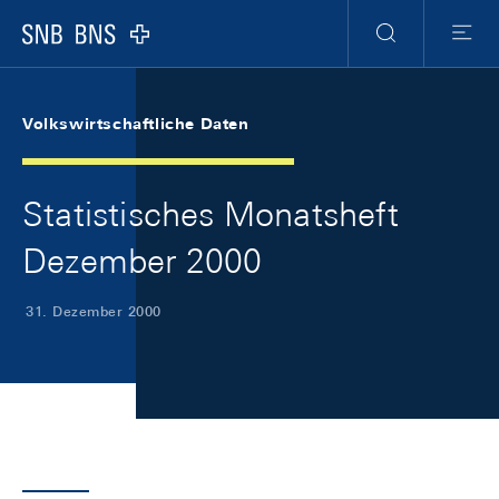
Skip Links Navigation
Header
Meta Navigation
Logo
Suche
Menu
Volkswirtschaftliche Daten
Statistisches Monatsheft
Dezember 2000
31. Dezember 2000