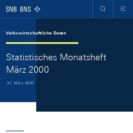
Skip Links Navigation
Header
Meta Navigation
Logo
Suche
Menu
Volkswirtschaftliche Daten
Statistisches Monatsheft
März 2000
31. März 2000