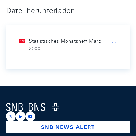
Datei herunterladen
Statistisches Monatsheft März
2000
Footer
Logo
https://x.com/snb_bns
https://ch.linkedin.com/company/swiss-national-ba
https://www.youtube.com/@swissnationalbank
SNB NEWS ALERT