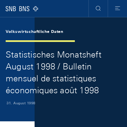
Skip Links Navigation
Header
Meta Navigation
Logo
Suche
Menu
Volkswirtschaftliche Daten
Statistisches Monatsheft
August 1998 / Bulletin
mensuel de statistiques
économiques août 1998
31. August 1998