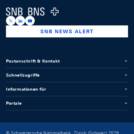
Logo
https://x.com/snb_bns
https://ch.linkedin.com/company/swiss-national-ba
https://www.youtube.com/@swissnationalbank
SNB NEWS ALERT
Postanschrift & Kontakt
Schnellzugriffe
Informationen für
Portale
© Schweizerische Nationalbank, Zürich (Schweiz) 2026