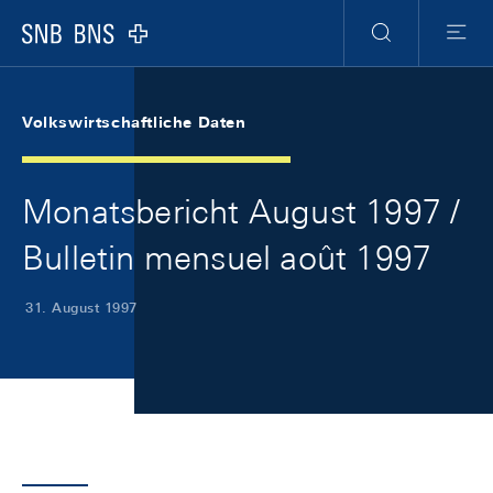
Skip Links Navigation
Header
Meta Navigation
Logo
Suche
Menu
Volkswirtschaftliche Daten
Monatsbericht August 1997 /
Bulletin mensuel août 1997
31. August 1997