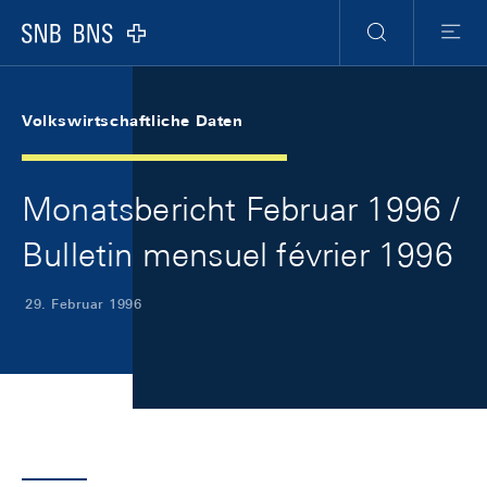
Skip Links Navigation
Header
Meta Navigation
Logo
Suche
Menu
Volkswirtschaftliche Daten
Monatsbericht Februar 1996 /
Bulletin mensuel février 1996
29. Februar 1996