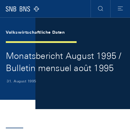
Skip Links Navigation
Header
Meta Navigation
Logo
Suche
Menu
Volkswirtschaftliche Daten
Monatsbericht August 1995 /
Bulletin mensuel août 1995
31. August 1995