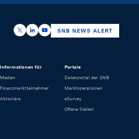
https://x.com/snb_bns
https://ch.linkedin.com/company/swiss-nation
https://www.youtube.com/@swissnation
SNB NEWS ALERT
Informationen für
Portale
Medien
Datenportal der SNB
Finanzmarktteilnehmer
Marktoperationen
Aktionäre
eSurvey
Offene Stellen