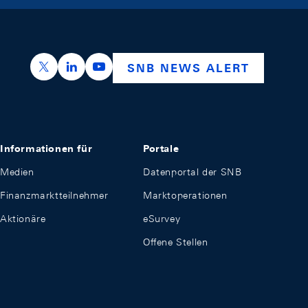
https://x.com/snb_bns
https://ch.linkedin.com/company/swiss-nation
https://www.youtube.com/@swissnation
SNB NEWS ALERT
Informationen für
Portale
Medien
Datenportal der SNB
Finanzmarktteilnehmer
Marktoperationen
Aktionäre
eSurvey
Offene Stellen