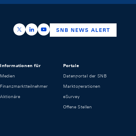
https://x.com/snb_bns
https://ch.linkedin.com/company/swiss-nation
https://www.youtube.com/@swissnation
SNB NEWS ALERT
Informationen für
Portale
Medien
Datenportal der SNB
Finanzmarktteilnehmer
Marktoperationen
Aktionäre
eSurvey
Offene Stellen