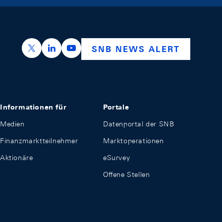
https://x.com/snb_bns
https://ch.linkedin.com/company/swiss-nation
https://www.youtube.com/@swissnation
SNB NEWS ALERT
Informationen für
Portale
Medien
Datenportal der SNB
Finanzmarktteilnehmer
Marktoperationen
Aktionäre
eSurvey
Offene Stellen