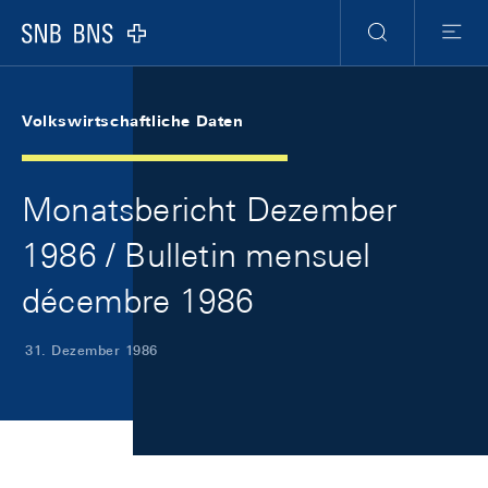
Skip Links Navigation
Header
Meta Navigation
Logo
Suche
Menu
Volkswirtschaftliche Daten
Monatsbericht Dezember
1986 / Bulletin mensuel
décembre 1986
31. Dezember 1986