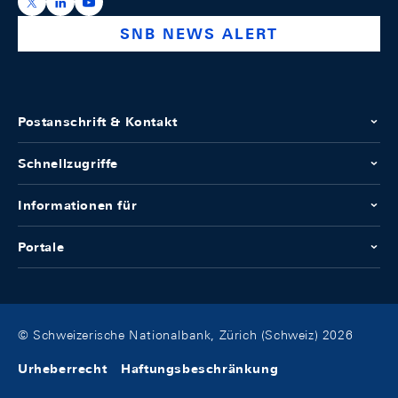
https://x.com/snb_bns
https://ch.linkedin.com/company/swiss-national-ba
https://www.youtube.com/@swissnationalbank
SNB NEWS ALERT
Postanschrift & Kontakt
Schnellzugriffe
Informationen für
Portale
© Schweizerische Nationalbank, Zürich (Schweiz) 2026
Urheberrecht
Haftungsbeschränkung