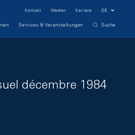
Meta Navigation
Kontakt
Medien
Karriere
DE
onen
Services & Veranstaltungen
Suche
suel décembre 1984