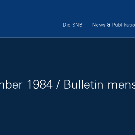
Hauptnavigation
Die SNB
News & Publikati
ber 1984 / Bulletin men