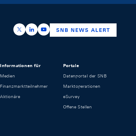
https://x.com/snb_bns
https://ch.linkedin.com/company/swiss-nation
https://www.youtube.com/@swissnation
SNB NEWS ALERT
Informationen für
Portale
Medien
Datenportal der SNB
Finanzmarktteilnehmer
Marktoperationen
Aktionäre
eSurvey
Offene Stellen