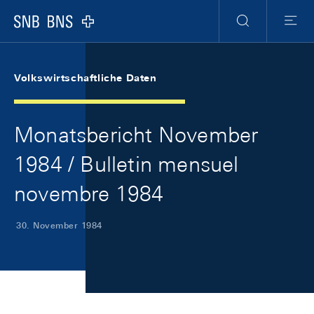
Skip Links Navigation
Header
Meta Navigation
Logo
Suche
Menu
Volkswirtschaftliche Daten
Monatsbericht November
1984 / Bulletin mensuel
novembre 1984
30. November 1984