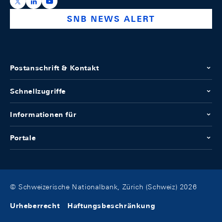
https://x.com/snb_bns
https://ch.linkedin.com/company/swiss-national-ba
https://www.youtube.com/@swissnationalbank
SNB NEWS ALERT
Postanschrift & Kontakt
Schnellzugriffe
Informationen für
Portale
© Schweizerische Nationalbank, Zürich (Schweiz) 2026
Urheberrecht
Haftungsbeschränkung