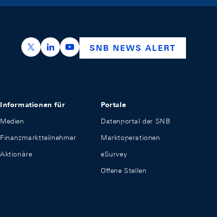
https://x.com/snb_bns
https://ch.linkedin.com/company/swiss-nation
https://www.youtube.com/@swissnation
SNB NEWS ALERT
Informationen für
Portale
Medien
Datenportal der SNB
Finanzmarktteilnehmer
Marktoperationen
Aktionäre
eSurvey
Offene Stellen