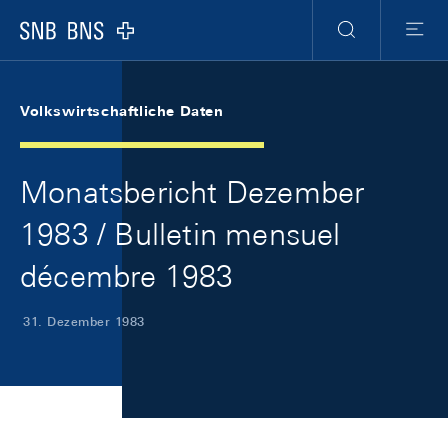
Skip Links Navigation
Header
Meta Navigation
Logo
Suche
Menu
Volkswirtschaftliche Daten
Monatsbericht Dezember
1983 / Bulletin mensuel
décembre 1983
31. Dezember 1983