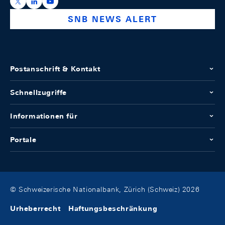
https://x.com/snb_bns
https://ch.linkedin.com/company/swiss-national-ba
https://www.youtube.com/@swissnationalbank
SNB NEWS ALERT
Postanschrift & Kontakt
Schnellzugriffe
Informationen für
Portale
© Schweizerische Nationalbank, Zürich (Schweiz) 2026
Urheberrecht
Haftungsbeschränkung