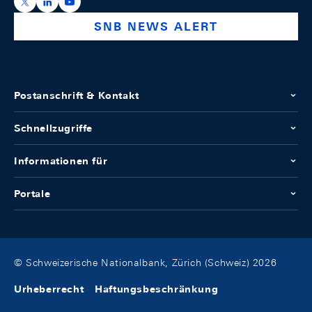
https://x.com/snb_bns
https://ch.linkedin.com/company/swiss-national-ba
https://www.youtube.com/@swissnationalbank
SNB NEWS ALERT
Postanschrift & Kontakt
Schnellzugriffe
Informationen für
Portale
© Schweizerische Nationalbank, Zürich (Schweiz) 2026
Urheberrecht
Haftungsbeschränkung