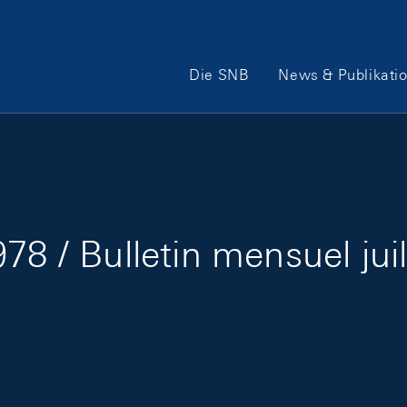
Hauptnavigation
Die SNB
News & Publikati
78 / Bulletin mensuel jui