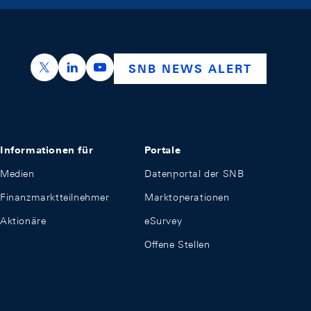
https://x.com/snb_bns
https://ch.linkedin.com/company/swiss-nation
https://www.youtube.com/@swissnation
SNB NEWS ALERT
Informationen für
Portale
Medien
Datenportal der SNB
Finanzmarktteilnehmer
Marktoperationen
Aktionäre
eSurvey
Offene Stellen