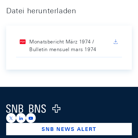
Datei herunterladen
Monatsbericht März 1974 /
Bulletin mensuel mars 1974
Footer
Logo
https://x.com/snb_bns
https://ch.linkedin.com/company/swiss-national-ba
https://www.youtube.com/@swissnationalbank
SNB NEWS ALERT