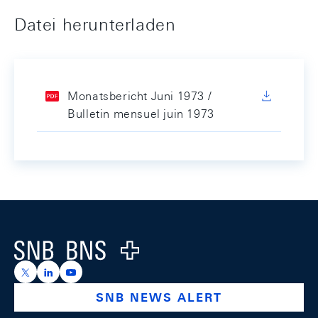
Datei herunterladen
Monatsbericht Juni 1973 /
Bulletin mensuel juin 1973
Footer
Logo
https://x.com/snb_bns
https://ch.linkedin.com/company/swiss-national-ba
https://www.youtube.com/@swissnationalbank
SNB NEWS ALERT