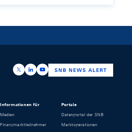
https://x.com/snb_bns
https://ch.linkedin.com/company/swiss-nation
https://www.youtube.com/@swissnation
SNB NEWS ALERT
Informationen für
Portale
Medien
Datenportal der SNB
Finanzmarktteilnehmer
Marktoperationen