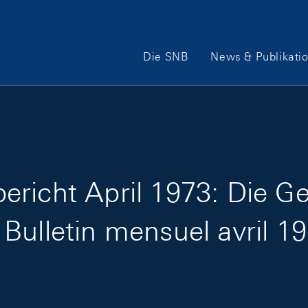
Hauptnavigation
Die SNB
News & Publikati
ericht April 1973: Die G
Bulletin mensuel avril 1