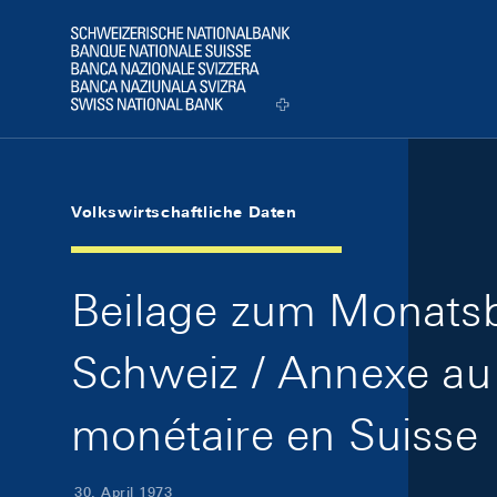
Skip Links Navigation
Header
Logo
Volkswirtschaftliche Daten
Beilage zum Monatsb
Schweiz / Annexe au 
monétaire en Suisse
30. April 1973