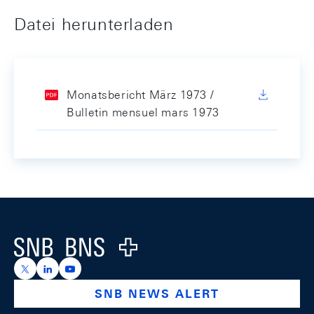
Datei herunterladen
Monatsbericht März 1973 /
Bulletin mensuel mars 1973
Footer
Logo
https://x.com/snb_bns
https://ch.linkedin.com/company/swiss-national-ba
https://www.youtube.com/@swissnationalbank
SNB NEWS ALERT