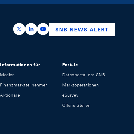
https://x.com/snb_bns
https://ch.linkedin.com/company/swiss-nation
https://www.youtube.com/@swissnation
SNB NEWS ALERT
Informationen für
Portale
Medien
Datenportal der SNB
Finanzmarktteilnehmer
Marktoperationen
Aktionäre
eSurvey
Offene Stellen