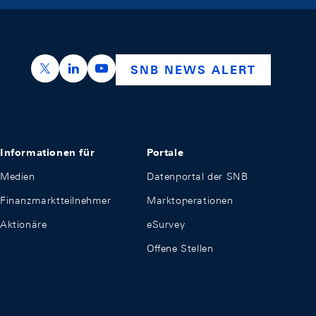
https://x.com/snb_bns
https://ch.linkedin.com/company/swiss-nation
https://www.youtube.com/@swissnation
SNB NEWS ALERT
Informationen für
Portale
Medien
Datenportal der SNB
Finanzmarktteilnehmer
Marktoperationen
Aktionäre
eSurvey
Offene Stellen