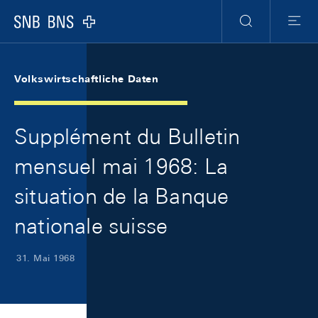
Skip Links Navigation
Header
Meta Navigation
Logo
Suche
Menu
Volkswirtschaftliche Daten
Supplément du Bulletin
mensuel mai 1968: La
situation de la Banque
nationale suisse
31. Mai 1968