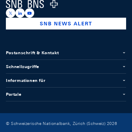
Logo
https://x.com/snb_bns
https://ch.linkedin.com/company/swiss-national-ba
https://www.youtube.com/@swissnationalbank
SNB NEWS ALERT
Postanschrift & Kontakt
Schnellzugriffe
Informationen für
Portale
© Schweizerische Nationalbank, Zürich (Schweiz) 2026