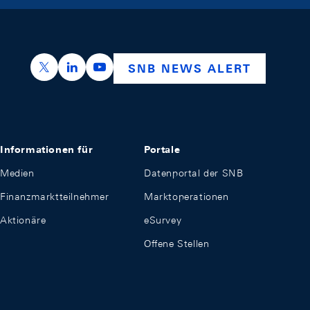
https://x.com/snb_bns
https://ch.linkedin.com/company/swiss-nation
https://www.youtube.com/@swissnation
SNB NEWS ALERT
Informationen für
Portale
Medien
Datenportal der SNB
Finanzmarktteilnehmer
Marktoperationen
Aktionäre
eSurvey
Offene Stellen