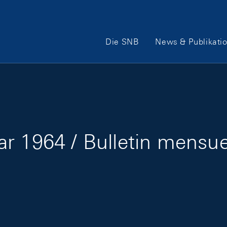
Hauptnavigation
Die SNB
News & Publikati
r 1964 / Bulletin mensuel