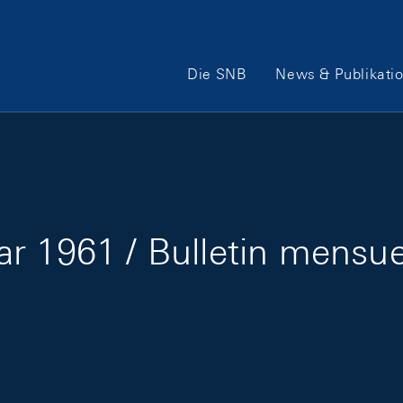
Hauptnavigation
Die SNB
News & Publikati
r 1961 / Bulletin mensuel