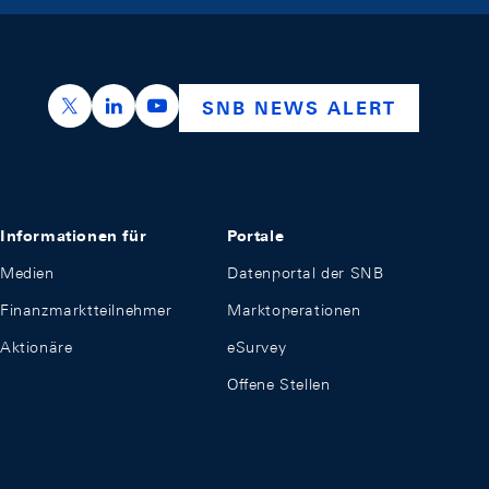
https://x.com/snb_bns
https://ch.linkedin.com/company/swiss-nation
https://www.youtube.com/@swissnation
SNB NEWS ALERT
Informationen für
Portale
Medien
Datenportal der SNB
Finanzmarktteilnehmer
Marktoperationen
Aktionäre
eSurvey
Offene Stellen