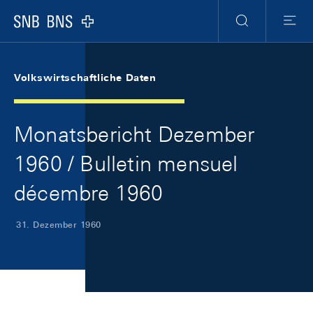
Skip Links Navigation
Header
Meta Navigation
Logo
Suche
Menu
Volkswirtschaftliche Daten
Monatsbericht Dezember
1960 / Bulletin mensuel
décembre 1960
31. Dezember 1960