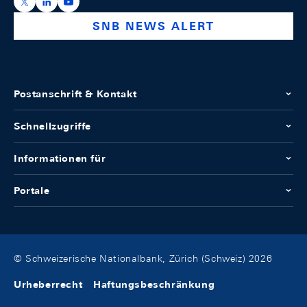
https://x.com/snb_bns
https://ch.linkedin.com/company/swiss-national-ba
https://www.youtube.com/@swissnationalbank
SNB NEWS ALERT
Postanschrift & Kontakt
Schnellzugriffe
Informationen für
Portale
© Schweizerische Nationalbank, Zürich (Schweiz) 2026
Urheberrecht
Haftungsbeschränkung