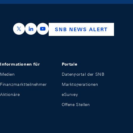
https://x.com/snb_bns
https://ch.linkedin.com/company/swiss-nation
https://www.youtube.com/@swissnation
SNB NEWS ALERT
Informationen für
Portale
Medien
Datenportal der SNB
Finanzmarktteilnehmer
Marktoperationen
Aktionäre
eSurvey
Offene Stellen