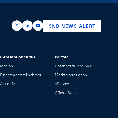
https://x.com/snb_bns
https://ch.linkedin.com/company/swiss-nation
https://www.youtube.com/@swissnation
SNB NEWS ALERT
Informationen für
Portale
Medien
Datenportal der SNB
Finanzmarktteilnehmer
Marktoperationen
Aktionäre
eSurvey
Offene Stellen