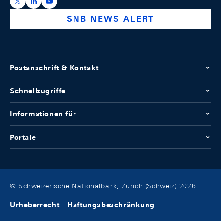
https://x.com/snb_bns
https://ch.linkedin.com/company/swiss-national-ba
https://www.youtube.com/@swissnationalbank
SNB NEWS ALERT
Postanschrift & Kontakt
Schnellzugriffe
Informationen für
Portale
© Schweizerische Nationalbank, Zürich (Schweiz) 2026
Urheberrecht
Haftungsbeschränkung