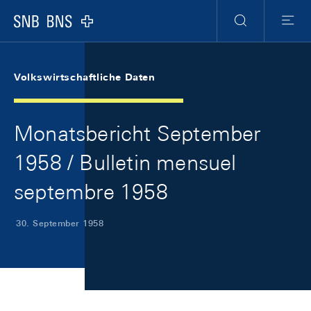
Skip Links Navigation
Header
Meta Navigation
Logo
Suche
Menu
Volkswirtschaftliche Daten
Monatsbericht September
1958 / Bulletin mensuel
septembre 1958
30. September 1958