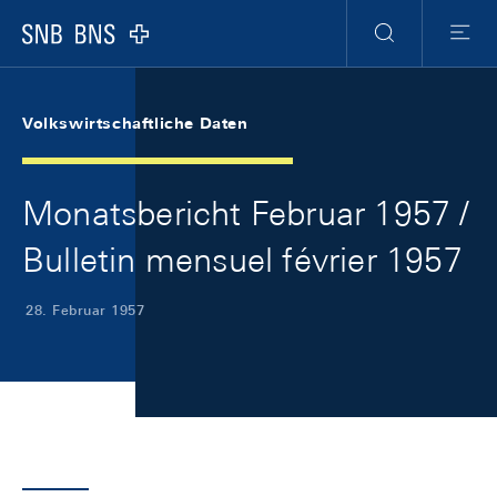
Skip Links Navigation
Header
Meta Navigation
Logo
Suche
Menu
Volkswirtschaftliche Daten
Monatsbericht Februar 1957 /
Bulletin mensuel février 1957
28. Februar 1957