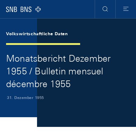
Skip Links Navigation
Header
Meta Navigation
Logo
Suche
Menu
Volkswirtschaftliche Daten
Monatsbericht Dezember
1955 / Bulletin mensuel
décembre 1955
31. Dezember 1955