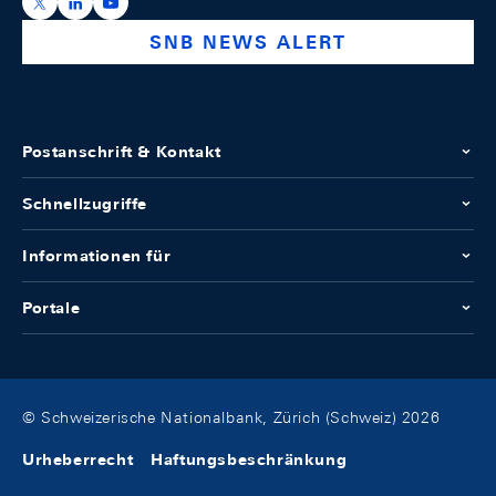
https://x.com/snb_bns
https://ch.linkedin.com/company/swiss-national-ba
https://www.youtube.com/@swissnationalbank
SNB NEWS ALERT
Postanschrift & Kontakt
Schnellzugriffe
Informationen für
Portale
© Schweizerische Nationalbank, Zürich (Schweiz) 2026
Urheberrecht
Haftungsbeschränkung