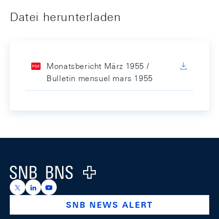
Datei herunterladen
Monatsbericht März 1955 /
Bulletin mensuel mars 1955
Footer
Logo
https://x.com/snb_bns
https://ch.linkedin.com/company/swiss-national-ba
https://www.youtube.com/@swissnationalbank
SNB NEWS ALERT