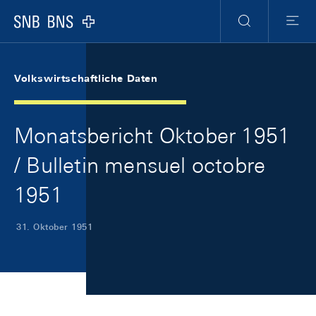
Skip Links Navigation
Header
Meta Navigation
Logo
Suche
Menu
Volkswirtschaftliche Daten
Monatsbericht Oktober 1951
/ Bulletin mensuel octobre
1951
31. Oktober 1951