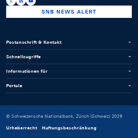
https://x.com/snb_bns
https://ch.linkedin.com/company/swiss-national-ba
https://www.youtube.com/@swissnationalbank
SNB NEWS ALERT
Postanschrift & Kontakt
Schnellzugriffe
Informationen für
Portale
© Schweizerische Nationalbank, Zürich (Schweiz) 2026
Urheberrecht
Haftungsbeschränkung