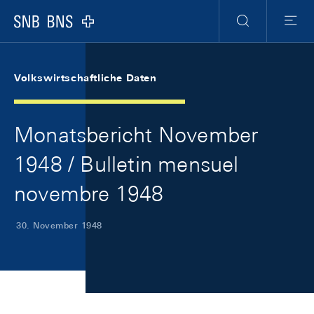
Skip Links Navigation
Header
Meta Navigation
Logo
Suche
Menu
Volkswirtschaftliche Daten
Monatsbericht November
1948 / Bulletin mensuel
novembre 1948
30. November 1948