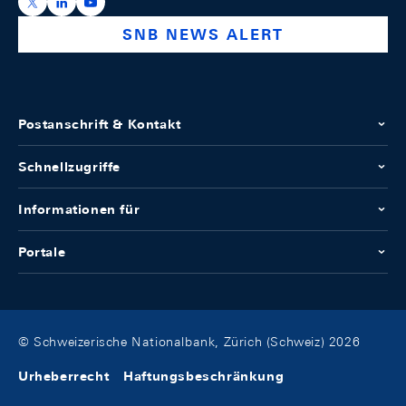
https://x.com/snb_bns
https://ch.linkedin.com/company/swiss-national-ba
https://www.youtube.com/@swissnationalbank
SNB NEWS ALERT
Postanschrift & Kontakt
Schnellzugriffe
Informationen für
Portale
© Schweizerische Nationalbank, Zürich (Schweiz) 2026
Urheberrecht
Haftungsbeschränkung