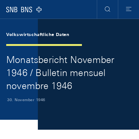
Skip Links Navigation
Header
Meta Navigation
Logo
Suche
Menu
Volkswirtschaftliche Daten
Monatsbericht November
1946 / Bulletin mensuel
novembre 1946
30. November 1946