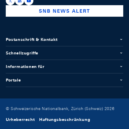
https://x.com/snb_bns
https://ch.linkedin.com/company/swiss-national-ba
https://www.youtube.com/@swissnationalbank
SNB NEWS ALERT
Postanschrift & Kontakt
Schnellzugriffe
Informationen für
Portale
© Schweizerische Nationalbank, Zürich (Schweiz) 2026
Urheberrecht
Haftungsbeschränkung