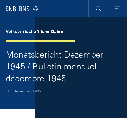
Skip Links Navigation
Header
Meta Navigation
Logo
Suche
Menu
Volkswirtschaftliche Daten
Monatsbericht Dezember
1945 / Bulletin mensuel
décembre 1945
31. Dezember 1945