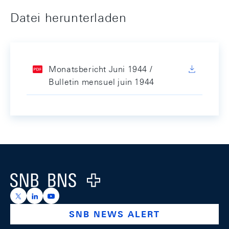
Datei herunterladen
Monatsbericht Juni 1944 /
Bulletin mensuel juin 1944
Footer
Logo
https://x.com/snb_bns
https://ch.linkedin.com/company/swiss-national-ba
https://www.youtube.com/@swissnationalbank
SNB NEWS ALERT